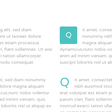
g elit, sed diam
it amet, conse
Q
t ut laoreet dolore
nonummy nibh 
st etiam processus
magna aliquam
, fiant sollemnes. Ut wisi
dynamicus,nunc nobis vide
i tation ullamcorper
enim ad minim veniam, qu
ommodo consequat.
suscipit lobortis nisl ut
Q
elit, sed diam nonummy
it amet, consecte
 dolore magna aliquam
nibh euismod tinc
cus,nunc nobis videntur
erat volutpat est etiam 
 ad minim veniam, quis
parum clari, fiant sollem
lobortis nisl ut aliquip ex
nostrud exerci tation ulla