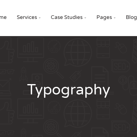
me
Services
Case Studies
Pages
Blog



Typography