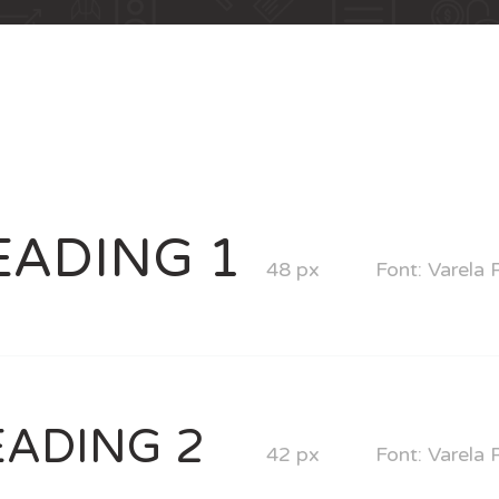
EADING 1
48 px
Font: Varela
ADING 2
42 px
Font: Varela