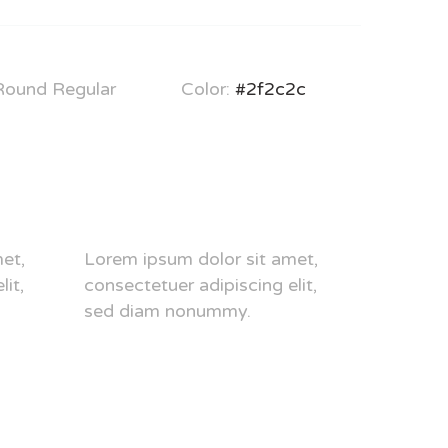
 Round Regular
Color:
#2f2c2c
et,
Lorem ipsum dolor sit amet,
it,
consectetuer adipiscing elit,
sed diam nonummy.