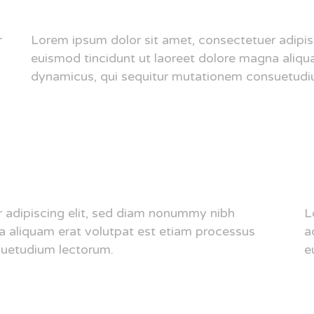
r
Lorem ipsum dolor sit amet, consectetuer adipi
euismod tincidunt ut laoreet dolore magna aliqu
dynamicus, qui sequitur mutationem consuetudi
 adipiscing elit, sed diam nonummy nibh
L
a aliquam erat volutpat est etiam processus
a
suetudium lectorum.
e