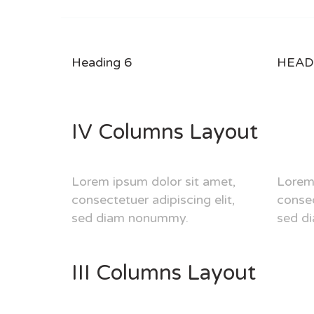
Heading 6
HEAD
IV Columns Layout
Lorem ipsum dolor sit amet,
Lorem 
consectetuer adipiscing elit,
consec
sed diam nonummy.
sed d
III Columns Layout