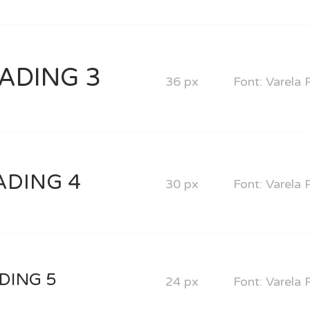
ADING 3
36 px
Font: Varela
ADING 4
30 px
Font: Varela
DING 5
24 px
Font: Varela