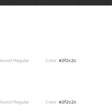
 Round Regular
Color:
#2f2c2c
 Round Regular
Color:
#2f2c2c