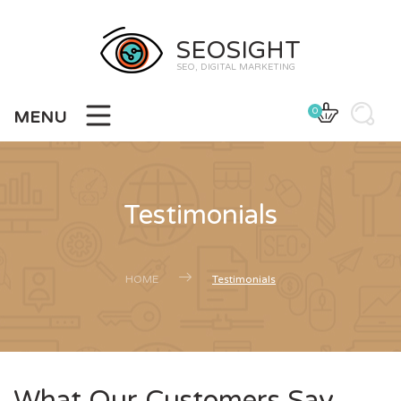
SEOSIGHT
SEO, DIGITAL MARKETING
0
MENU
Testimonials
HOME
Testimonials
What Our Customers Say