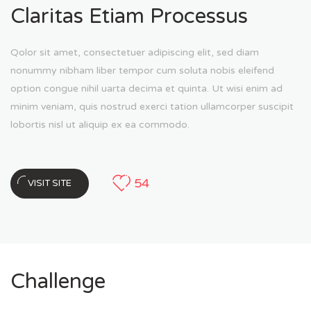
Claritas Etiam Processus
Qolor sit amet, consectetuer adipiscing elit, sed diam
nonummy nibham liber tempor cum soluta nobis eleifend
option congue nihil uarta decima et quinta. Ut wisi enim ad
minim veniam, quis nostrud exerci tation ullamcorper suscipit
lobortis nisl ut aliquip ex ea commodo.
54
VISIT SITE
Challenge