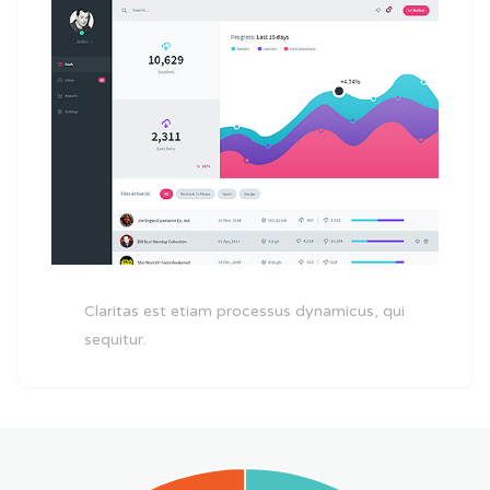
Claritas est etiam processus dynamicus, qui
sequitur.