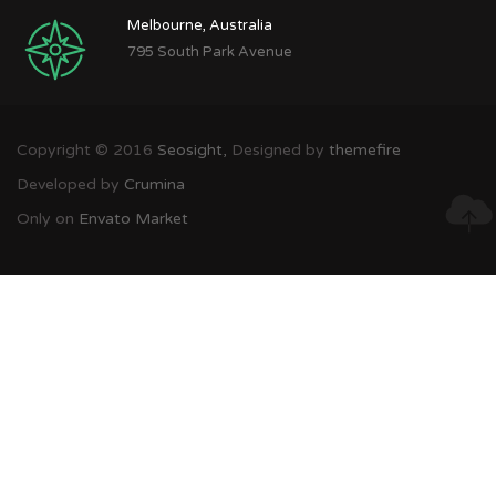
Melbourne, Australia
795 South Park Avenue
Copyright © 2016
Seosight,
Designed by
themefire
Developed by
Crumina
Only on
Envato Market