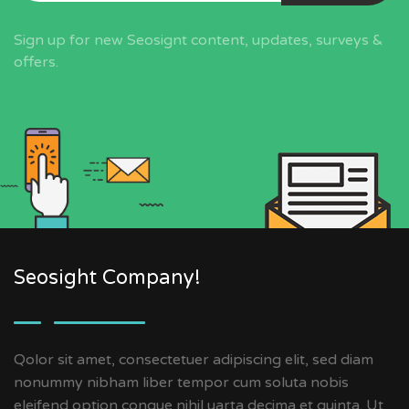
Sign up for new Seosignt content, updates, surveys &
offers.
Seosight Company!
Qolor sit amet, consectetuer adipiscing elit, sed diam
nonummy nibham liber tempor cum soluta nobis
eleifend option congue nihil uarta decima et quinta. Ut