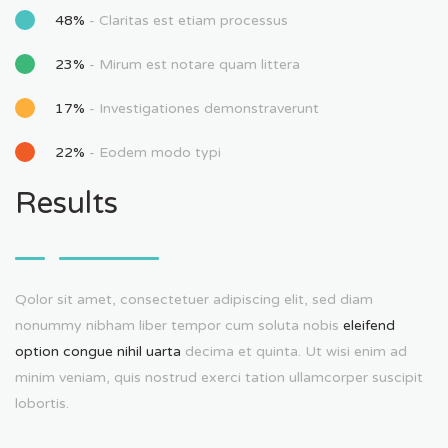
48%
- Claritas est etiam processus
23%
- Mirum est notare quam littera
17%
- Investigationes demonstraverunt
22%
- Eodem modo typi
Results
Qolor sit amet, consectetuer adipiscing elit, sed diam
nonummy nibham liber tempor cum soluta nobis
eleifend
option congue nihil uarta
decima et quinta. Ut wisi enim ad
minim veniam, quis nostrud exerci tation ullamcorper suscipit
lobortis.