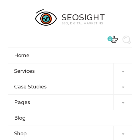
SEOSIGHT
SEO, DIGITAL MARKETING
0
Home
Services

Case Studies

Pages

Blog
Shop
